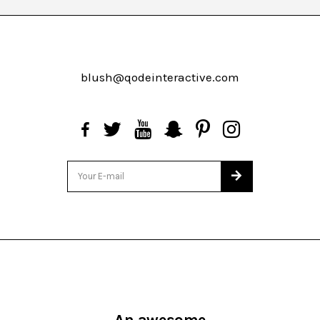
blush@qodeinteractive.com
An awesome