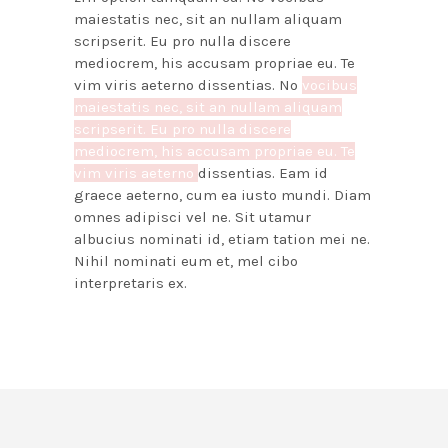
maiestatis nec, sit an nullam aliquam
scripserit. Eu pro nulla discere
mediocrem, his accusam propriae eu. Te
vim viris aeterno dissentias. No
vocibus
maiestatis nec, sit an nullam aliquam
scripserit. Eu pro nulla discere
mediocrem, his accusam propriae eu. Te
vim viris aeterno
dissentias. Eam id
graece aeterno, cum ea iusto mundi. Diam
omnes adipisci vel ne. Sit utamur
albucius nominati id, etiam tation mei ne.
Nihil nominati eum et, mel cibo
interpretaris ex.