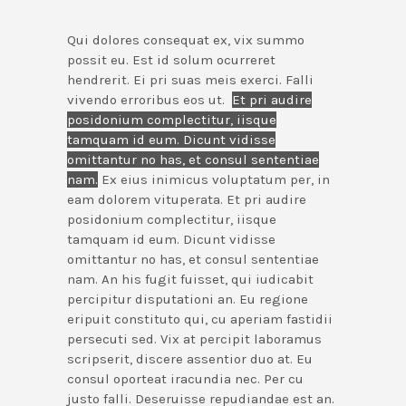
Qui dolores consequat ex, vix summo
possit eu. Est id solum ocurreret
hendrerit. Ei pri suas meis exerci. Falli
vivendo erroribus eos ut.
Et pri audire
posidonium complectitur, iisque
tamquam id eum. Dicunt vidisse
omittantur no has, et consul sententiae
nam.
Ex eius inimicus voluptatum per, in
eam dolorem vituperata. Et pri audire
posidonium complectitur, iisque
tamquam id eum. Dicunt vidisse
omittantur no has, et consul sententiae
nam. An his fugit fuisset, qui iudicabit
percipitur disputationi an. Eu regione
eripuit constituto qui, cu aperiam fastidii
persecuti sed. Vix at percipit laboramus
scripserit, discere assentior duo at. Eu
consul oporteat iracundia nec. Per cu
justo falli. Deseruisse repudiandae est an.