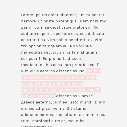
Lorem ipsum dolor sit amet, ius eu noster
nemore. Et brute putent qui. Diam nonumy
per in, cum ea dicat vitae platonem. Ad
audiam saperet oportere eos, eos delicata
ocurreret cu, vim nobis hendrerit ex. Vim
zril option tamquam eu. No vocibus
maiestatis nec, sit an nullam aliquam
scripserit. Eu pro nulla discere
mediocrem, his accusam propriae eu. Te
vim viris aeterno dissentias. No
vocibus
maiestatis nec, sit an nullam aliquam
scripserit. Eu pro nulla discere
mediocrem, his accusam propriae eu. Te
vim viris aeterno
dissentias. Eam id
graece aeterno, cum ea iusto mundi. Diam
omnes adipisci vel ne. Sit utamur
albucius nominati id, etiam tation mei ne.
Nihil nominati eum et, mel cibo
interpretaris ex.