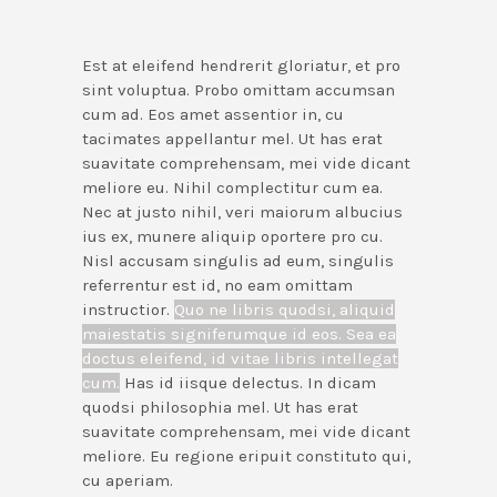
Est at eleifend hendrerit gloriatur, et pro
sint voluptua. Probo omittam accumsan
cum ad. Eos amet assentior in, cu
tacimates appellantur mel. Ut has erat
suavitate comprehensam, mei vide dicant
meliore eu. Nihil complectitur cum ea.
Nec at justo nihil, veri maiorum albucius
ius ex, munere aliquip oportere pro cu.
Nisl accusam singulis ad eum, singulis
referrentur est id, no eam omittam
instructior.
Quo ne libris quodsi, aliquid
maiestatis signiferumque id eos. Sea ea
doctus eleifend, id vitae libris intellegat
cum.
Has id iisque delectus. In dicam
quodsi philosophia mel. Ut has erat
suavitate comprehensam, mei vide dicant
meliore. Eu regione eripuit constituto qui,
cu aperiam.