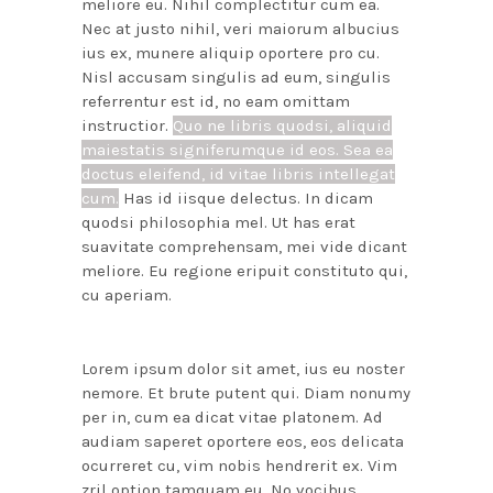
meliore eu. Nihil complectitur cum ea.
Nec at justo nihil, veri maiorum albucius
ius ex, munere aliquip oportere pro cu.
Nisl accusam singulis ad eum, singulis
referrentur est id, no eam omittam
instructior.
Quo ne libris quodsi, aliquid
maiestatis signiferumque id eos. Sea ea
doctus eleifend, id vitae libris intellegat
cum.
Has id iisque delectus. In dicam
quodsi philosophia mel. Ut has erat
suavitate comprehensam, mei vide dicant
meliore. Eu regione eripuit constituto qui,
cu aperiam.
Lorem ipsum dolor sit amet, ius eu noster
nemore. Et brute putent qui. Diam nonumy
per in, cum ea dicat vitae platonem. Ad
audiam saperet oportere eos, eos delicata
ocurreret cu, vim nobis hendrerit ex. Vim
zril option tamquam eu. No vocibus